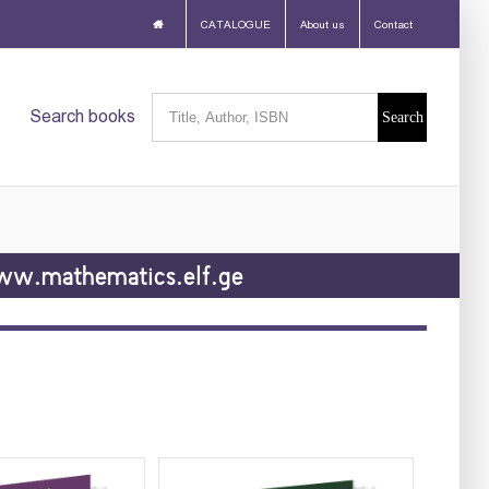
CATALOGUE
About us
Contact
Search
Search books
for:
w.mathematics.elf.ge