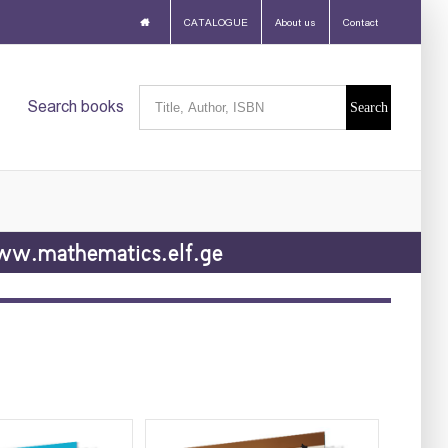
CATALOGUE
About us
Contact
Search
Search books
for:
w.mathematics.elf.ge