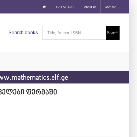
CATALOGUE
About us
Contact
Search
Search books
for:
w.mathematics.elf.ge
ოველები ფერმაში