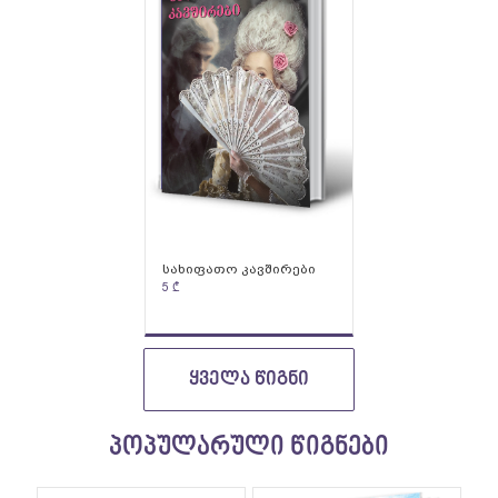
სახიფათო კავშირები
5
₾
ᲧᲕᲔᲚᲐ ᲬᲘᲒᲜᲘ
პოპულარული წიგნები